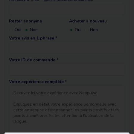
Rester anonyme
Acheter à nouveau
Oui
Non
Oui
Non
Votre avis en 1 phrase *
Votre ID de commande *
Votre expérience complète *