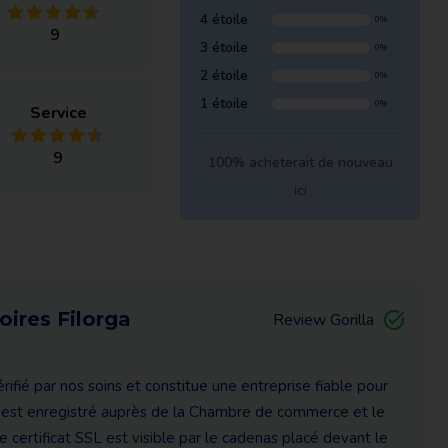
4 étoile
0%
9
3 étoile
0%
2 étoile
0%
1 étoile
0%
Service
9
100% acheterait de nouveau
ici
oires Filorga
Review Gorilla
ifié par nos soins et constitue une entreprise fiable pour
 est enregistré auprès de la Chambre de commerce et le
Ce certificat SSL est visible par le cadenas placé devant le