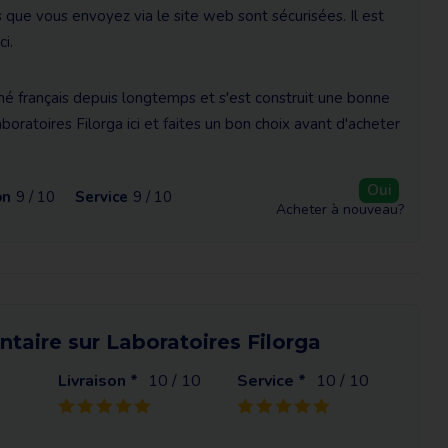
ue vous envoyez via le site web sont sécurisées. Il est
i.
hé français depuis longtemps et s'est construit une bonne
aboratoires Filorga ici et faites un bon choix avant d'acheter
Oui
on
9 / 10
Service
9 / 10
Acheter à nouveau?
taire sur Laboratoires Filorga
Livraison *
10
/ 10
Service *
10
/ 10