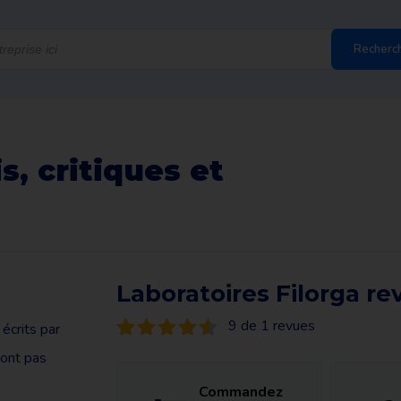
Recherc
s, critiques et
a
Laboratoires Filorga re
9 de 1 revues
écrits par
sont pas
Commandez