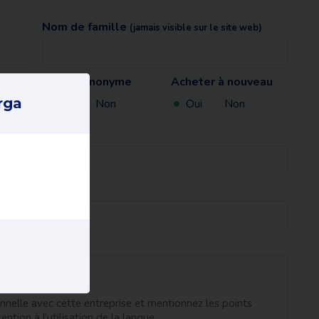
Nom de famille
(jamais visible sur le site web)
Rester anonyme
Acheter à nouveau
web)
rga
Oui
Non
Oui
Non