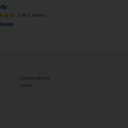
dy
9 de 1 revues
 Weedy
A propos de nous
Contact