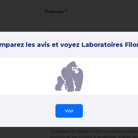
Prénom *
Adresse e-mail *
(jamais visible sur le site 
mparez les avis et voyez Laboratoires Filo
Votre avis en 1 phrase *
Votre ID de commande *
Votre expérience complète *
Voir