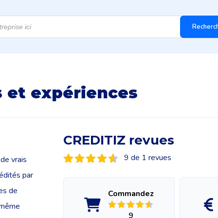
Recherc
s et expériences
CREDITIZ revues
9 de 1 revues
de vrais
édités par
ces de
Commandez
e même
9